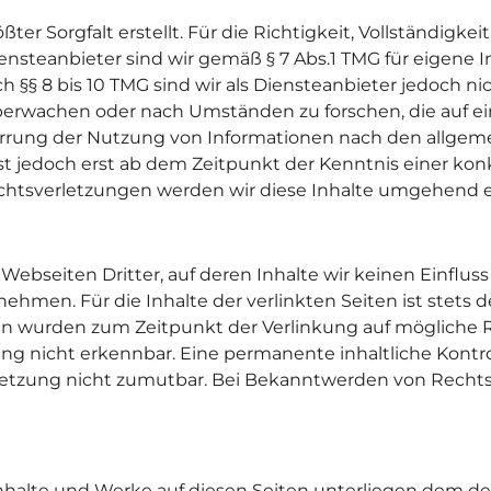
ter Sorgfalt erstellt. Für die Richtigkeit, Vollständigke
steanbieter sind wir gemäß § 7 Abs.1 TMG für eigene I
 §§ 8 bis 10 TMG sind wir als Diensteanbieter jedoch nic
erwachen oder nach Umständen zu forschen, die auf ein
errung der Nutzung von Informationen nach den allgem
st jedoch erst ab dem Zeitpunkt der Kenntnis einer ko
tsverletzungen werden wir diese Inhalte umgehend e
ebseiten Dritter, auf deren Inhalte wir keinen Einflus
men. Für die Inhalte der verlinkten Seiten ist stets de
iten wurden zum Zeitpunkt der Verlinkung auf mögliche
ng nicht erkennbar. Eine permanente inhaltliche Kontrol
etzung nicht zumutbar. Bei Bekanntwerden von Rechtsv
 Inhalte und Werke auf diesen Seiten unterliegen dem d